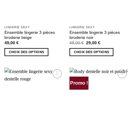
du
du
produit
produit
LINGERIE SEXY
LINGERIE SEXY
Ensemble lingerie 3 pièces
Ensemble lingerie 3 pièces
broderie beige
broderie noir
Le
Le
49,00
€
49,00
€
29,00
€
prix
prix
initial
actuel
CHOIX DES OPTIONS
CHOIX DES OPTIONS
était :
est :
49,00 €.
29,00 €.
Ce
Ce
produit
produit
a
a
plusieurs
plusieurs
Promo !
AJOUTER
AJOUTER
variations.
variations.
À MA
À MA
Les
Les
SÉLECTION
SÉLECTION
options
options
peuvent
peuvent
être
être
choisies
choisies
sur
sur
la
la