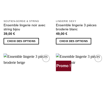
du
du
produit
produit
SOUTIEN-GORGE & STRING
LINGERIE SEXY
Ensemble lingerie noir avec
Ensemble lingerie 3 pièces
string bijou
broderie blanc
39,00
€
49,00
€
CHOIX DES OPTIONS
CHOIX DES OPTIONS
Ce
Ce
produit
produit
a
a
plusieurs
plusieurs
Promo !
AJOUTER
AJOUTER
variations.
variations.
À MA
À MA
Les
Les
SÉLECTION
SÉLECTION
options
options
peuvent
peuvent
être
être
choisies
choisies
sur
sur
la
la
page
page