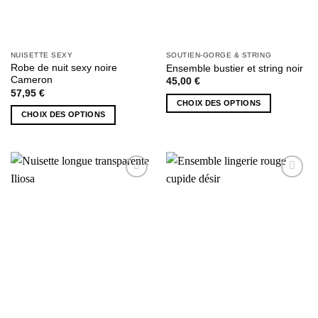
du
produit
produit
NUISETTE SEXY
SOUTIEN-GORGE & STRING
Robe de nuit sexy noire
Ensemble bustier et string noir
Cameron
45,00
€
57,95
€
CHOIX DES OPTIONS
CHOIX DES OPTIONS
Ce
Ce
produit
produit
a
a
plusieurs
plusieurs
variations.
AJOUTER
AJOUTER
variations.
Les
À MA
À MA
Les
options
SÉLECTION
SÉLECTION
options
peuvent
peuvent
être
être
choisies
choisies
sur
sur
la
la
page
page
du