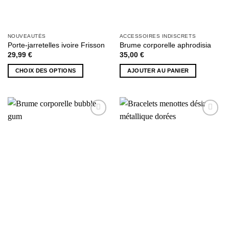
NOUVEAUTÉS
ACCESSOIRES INDISCRETS
Porte-jarretelles ivoire Frisson
Brume corporelle aphrodisia
29,99
€
35,00
€
CHOIX DES OPTIONS
AJOUTER AU PANIER
Ce
produit
a
plusieurs
AJOUTER
AJOUTER
variations.
À MA
À MA
Les
SÉLECTION
SÉLECTION
options
peuvent
être
choisies
sur
la
page
du