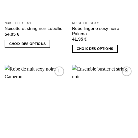
du
du
produit
produit
NUISETTE SEXY
NUISETTE SEXY
Robe lingerie sexy noire
Nuisette et string noir Lobellis
Paloma
54,95
€
41,95
€
CHOIX DES OPTIONS
CHOIX DES OPTIONS
Ce
Ce
produit
produit
a
a
plusieurs
plusieurs
variations.
AJOUTER
AJOUTER
variations.
Les
À MA
À MA
Les
options
SÉLECTION
SÉLECTION
options
peuvent
peuvent
être
être
choisies
choisies
sur
sur
la
la
page
page
du