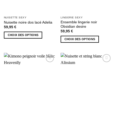
produit
NUISETTE SEXY
LINGERIE SEXY
Ensemble lingerie noir
Nuisette noire dos lacé Adelia
Obsidian desire
59,95
€
59,95
€
CHOIX DES OPTIONS
CHOIX DES OPTIONS
Ce
Ce
produit
produit
a
a
plusieurs
plusieurs
variations.
AJOUTER
AJOUTER
variations.
Les
À MA
À MA
Les
options
SÉLECTION
SÉLECTION
options
peuvent
peuvent
être
être
choisies
choisies
sur
sur
la
la
page
page
du
du