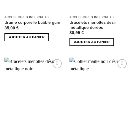
produit
ACCESSOIRES INDISCRETS
ACCESSOIRES INDISCRETS
Bracelets menottes désir
Brume corporelle bubble gum
métallique dorées
35,00
€
30,95
€
AJOUTER AU PANIER
AJOUTER AU PANIER
AJOUTER
AJOUTER
À MA
À MA
SÉLECTION
SÉLECTION