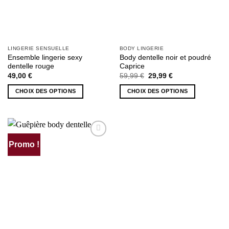
page
page
du
du
produit
produit
LINGERIE SENSUELLE
BODY LINGERIE
Ensemble lingerie sexy
Body dentelle noir et poudré
dentelle rouge
Caprice
Le
Le
49,00
€
59,99
€
29,99
€
prix
prix
initial
actuel
CHOIX DES OPTIONS
CHOIX DES OPTIONS
était :
est :
59,99 €.
29,99 €.
Ce
Ce
produit
produit
a
a
plusieurs
plusieurs
Promo !
AJOUTER
variations.
variations.
À MA
Les
Les
SÉLECTION
options
options
peuvent
peuvent
être
être
choisies
choisies
sur
sur
la
la