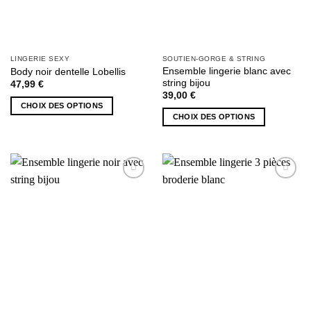
du
du
produit
produit
LINGERIE SEXY
SOUTIEN-GORGE & STRING
Ensemble lingerie blanc avec
Body noir dentelle Lobellis
string bijou
47,99
€
39,00
€
CHOIX DES OPTIONS
CHOIX DES OPTIONS
Ce
Ce
produit
produit
a
a
plusieurs
plusieurs
variations.
AJOUTER
AJOUTER
variations.
Les
À MA
À MA
Les
options
SÉLECTION
SÉLECTION
options
peuvent
peuvent
être
être
choisies
choisies
sur
sur
la
la
page
page