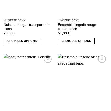
du
produit
produit
NUISETTE SEXY
LINGERIE SEXY
Nuisette longue transparente
Ensemble lingerie rouge
Iliosa
cupide désir
79,99
€
51,99
€
CHOIX DES OPTIONS
CHOIX DES OPTIONS
Ce
Ce
produit
produit
a
a
plusieurs
plusieurs
AJOUTER
AJOUTER
variations.
variations.
À MA
À MA
Les
Les
SÉLECTION
SÉLECTION
options
options
peuvent
peuvent
être
être
choisies
choisies
sur
sur
la
la
page
page