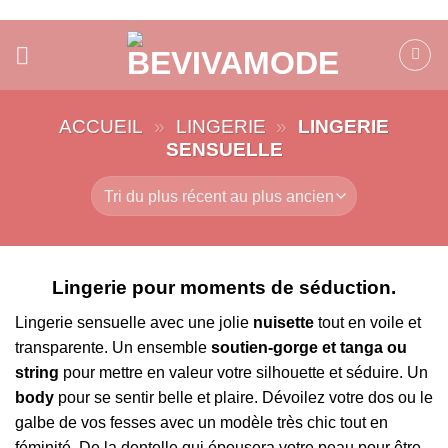
Passer
au
contenu
ACCUEIL
»
LINGERIE
»
LINGERIE
SENSUELLE
Lingerie pour moments de séduction.
Lingerie sensuelle avec une jolie
nuisette
tout en voile et
transparente. Un ensemble
soutien-gorge et tanga ou
string
pour mettre en valeur votre silhouette et séduire. Un
body
pour se sentir belle et plaire. Dévoilez votre dos ou le
galbe de vos fesses avec un modèle très chic tout en
féminité. De la dentelle qui épousera votre peau pour être