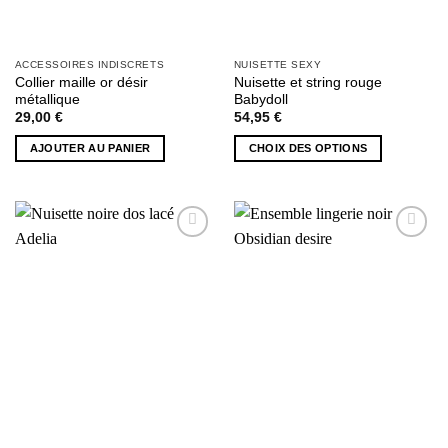
ACCESSOIRES INDISCRETS
NUISETTE SEXY
Collier maille or désir
Nuisette et string rouge
métallique
Babydoll
29,00
€
54,95
€
AJOUTER AU PANIER
CHOIX DES OPTIONS
Ce
produit
a
plusieurs
AJOUTER
AJOUTER
variations.
À MA
À MA
Les
SÉLECTION
SÉLECTION
options
peuvent
être
choisies
sur
la
page
du