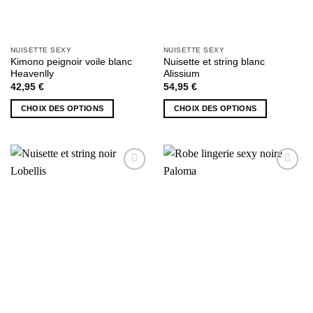
produit
produit
NUISETTE SEXY
NUISETTE SEXY
Kimono peignoir voile blanc
Nuisette et string blanc
Heavenlly
Alissium
42,95
€
54,95
€
CHOIX DES OPTIONS
CHOIX DES OPTIONS
Ce
Ce
produit
produit
a
a
plusieurs
plusieurs
AJOUTER
AJOUTER
variations.
variations.
À MA
À MA
Les
Les
SÉLECTION
SÉLECTION
options
options
peuvent
peuvent
être
être
choisies
choisies
sur
sur
la
la
page
page