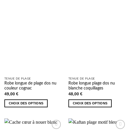
AJOUTER
AJOUTER
À MA
À MA
SÉLECTION
SÉLECTION
TENUE DE PLAGE
TENUE DE PLAGE
Robe longue de plage dos nu
Robe longue plage dos nu
couleur cognac
blanche coquillages
49,00
€
48,00
€
CHOIX DES OPTIONS
CHOIX DES OPTIONS
Ce
Ce
produit
produit
a
a
plusieurs
plusieurs