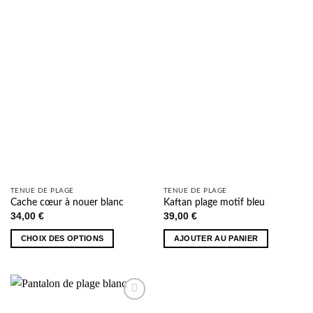
AJOUTER
AJOUTER
variations.
variations.
À MA
À MA
Les
Les
SÉLECTION
SÉLECTION
options
options
peuvent
peuvent
être
être
choisies
choisies
sur
sur
la
la
page
page
du
du
produit
produit
TENUE DE PLAGE
TENUE DE PLAGE
Cache cœur à nouer blanc
Kaftan plage motif bleu
34,00
€
39,00
€
CHOIX DES OPTIONS
AJOUTER AU PANIER
Ce
produit
a
plusieurs
AJOUTER
variations.