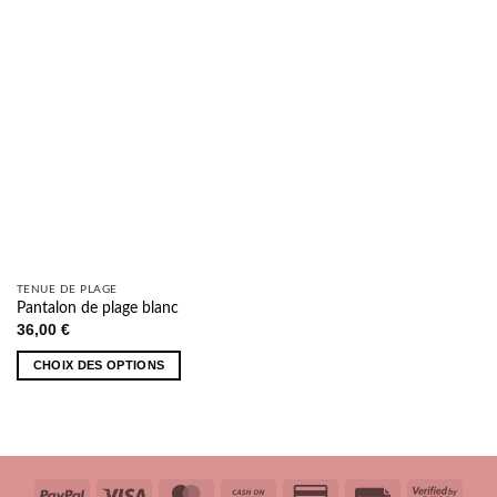
À MA
Les
SÉLECTION
options
peuvent
être
choisies
sur
la
page
du
produit
TENUE DE PLAGE
Pantalon de plage blanc
36,00
€
CHOIX DES OPTIONS
Ce
produit
a
plusieurs
variations.
PayPal
Visa
MasterCard
Cash
Credit
Facture
Visa