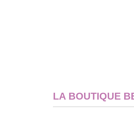
produit
options
peuvent
être
NUISETTES
choisies
Nuisette satin et
sur
AJOUTER
dentelle jaune soleil
la
À MA
Fame
page
SÉLECTION
49,99
€
du
CHOIX DES
produit
OPTIONS
Ce
produit
a
plusieurs
LA BOUTIQUE B
variations.
Les
options
peuvent
être
choisies