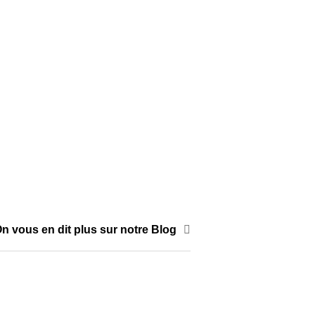
produit
variations.
Les
options
SOUS -VÊTEMENTS- CACHEMIRE & SOIE
Shorty en maille
peuvent
Lovie
être
AJOUTER
25,00
€
choisies
À MA
CHOIX DES
sur
SÉLECTION
la
OPTIONS
page
Ce
du
produit
produit
a
plusieurs
variations.
Les
n vous en dit plus sur notre Blog
options
peuvent
être
choisies
sur
la