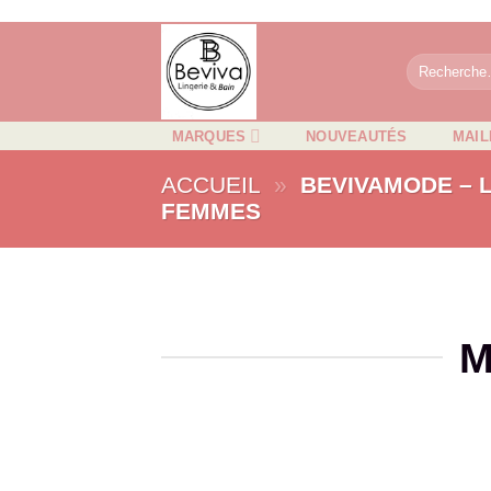
Passer
au
Recherche
contenu
pour :
MARQUES
NOUVEAUTÉS
MAIL
ACCUEIL
»
BEVIVAMODE – L
FEMMES
M