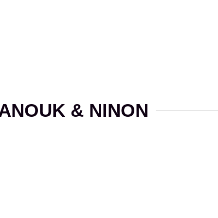
options
options
peuvent
peuvent
être
être
choisies
choisies
sur
sur
la
la
page
page
du
du
produit
produit
ANOUK & NINON
TOPS & T-SHIRTS
TOPS & T-SHIRTS
Tee-shirt jaune
Tee-shirt vert et
AJOUTER
AJOUTER
éponge Tosca
orange sweat
À MA
À MA
Dreams Tara
59,00
€
SÉLECTION
SÉLECTION
49,90
€
CHOIX DES
CHOIX DES
OPTIONS