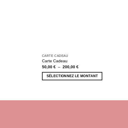
CARTE CADEAU
Carte Cadeau
Plage
50,00
€
–
200,00
€
de
prix :
SÉLECTIONNEZ LE MONTANT
50,00 €
à
Ce
200,00 €
produit
a
plusieurs
variations.
Les
options