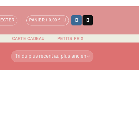
NECTER
PANIER /
0,00
€
CARTE CADEAU
PETITS PRIX