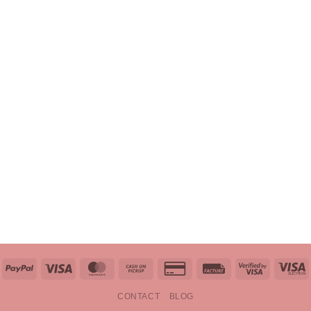
PayPal
Visa
MasterCard
Cash
Credit
Facture
Visa
V
on
Card
2
E
CONTACT
BLOG
Pickup
2