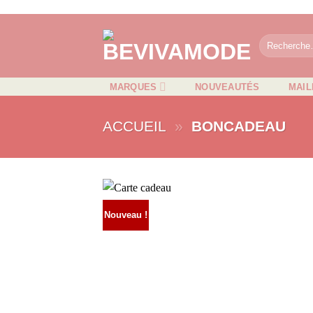
Passer
au
Recherche
contenu
pour :
MARQUES
NOUVEAUTÉS
MAIL
ACCUEIL
»
BONCADEAU
Nouveau !
AJOUTER
À MA
SÉLECTION