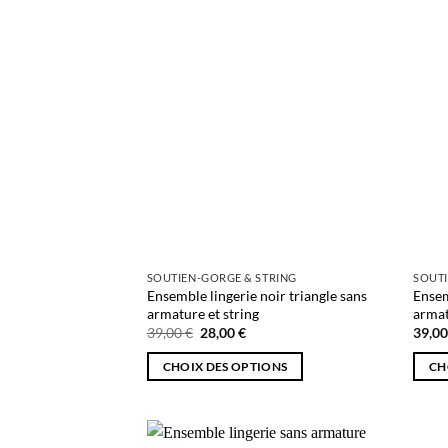
peuvent
peuve
être
être
choisies
chois
sur
sur
la
la
page
page
du
du
produit
produ
SOUTIEN-GORGE & STRING
SOUTI
Ensemble lingerie noir triangle sans
Ensem
armature et string
armat
Le
Le
39,00
€
28,00
€
39,0
prix
prix
initial
actuel
CHOIX DES OPTIONS
CH
était :
est :
39,00 €.
28,00 €.
Ce
Ce
produit
produ
a
a