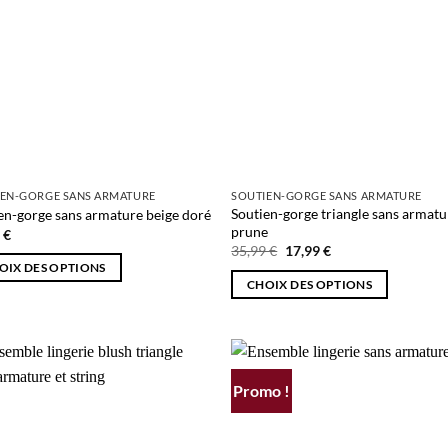
IEN-GORGE SANS ARMATURE
SOUTIEN-GORGE SANS ARMATURE
Soutien-gorge triangle sans armatu
en-gorge sans armature beige doré
prune
0
€
Le
Le
35,99
€
17,99
€
prix
prix
OIX DES OPTIONS
initial
actuel
CHOIX DES OPTIONS
était :
est :
35,99 €.
17,99 €.
Ce
it
produit
a
eurs
plusieurs
ions.
Promo !
AJOUTER
AJOUTER
variations.
À MA
À MA
Les
ns
SÉLECTION
SÉLECTIO
options