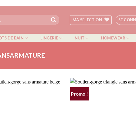
MA SÉLECTION
SE CON
OTS DE BAIN
LINGERIE
NUIT
HOMEWEAR
ANSARMATURE
Promo !
AJOUTER
AJOUTER
À MA
À MA
SÉLECTION
SÉLECTIO