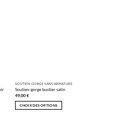
peuvent
être
choisies
sur
la
page
du
produit
SOUTIEN-GORGE SANS ARMATURE
oir
Soutien-gorge bustier satin
49,00
€
CHOIX DES OPTIONS
Ce
produit
a
plusieurs