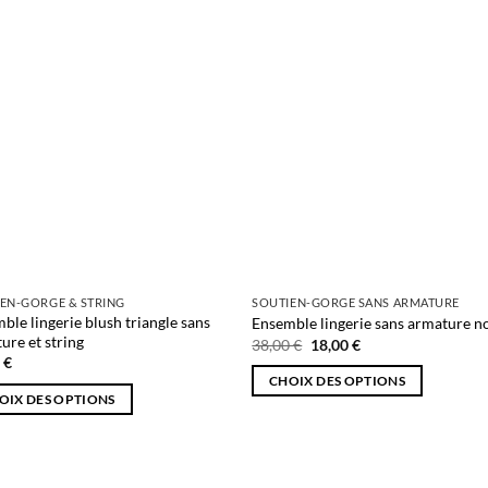
nt
peuvent
être
ies
choisies
sur
la
page
du
it
produit
EN-GORGE & STRING
SOUTIEN-GORGE SANS ARMATURE
ble lingerie blush triangle sans
Ensemble lingerie sans armature n
ure et string
Le
Le
38,00
€
18,00
€
prix
prix
0
€
initial
actuel
CHOIX DES OPTIONS
était :
est :
OIX DES OPTIONS
38,00 €.
18,00 €.
Ce
produit
it
a
plusieurs