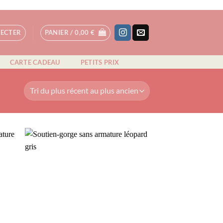
NECTER
PANIER /
0,00
€
CARTE CADEAU
PETITS PRIX
AJOUTER
À MA
N
SÉLECTION