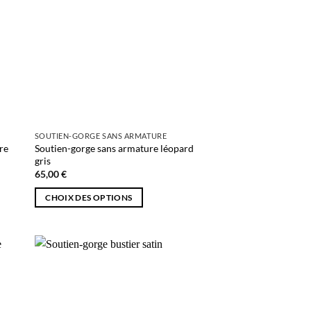
SOUTIEN-GORGE SANS ARMATURE
re
Soutien-gorge sans armature léopard
gris
65,00
€
CHOIX DES OPTIONS
Ce
produit
a
plusieurs
AJOUTER
variations.
À MA
Les
N
SÉLECTION
options