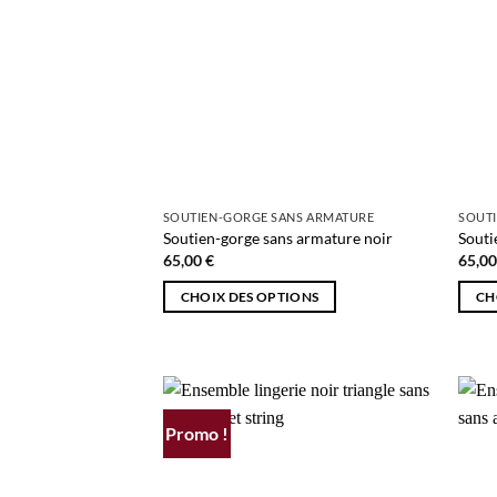
SOUTIEN-GORGE SANS ARMATURE
SOUT
Soutien-gorge sans armature noir
Souti
65,00
€
65,0
CHOIX DES OPTIONS
CH
Ce
Ce
produit
produ
a
a
plusieurs
plusi
variations.
variat
Promo !
AJOUTER
Les
Les
À MA
options
optio
SÉLECTION