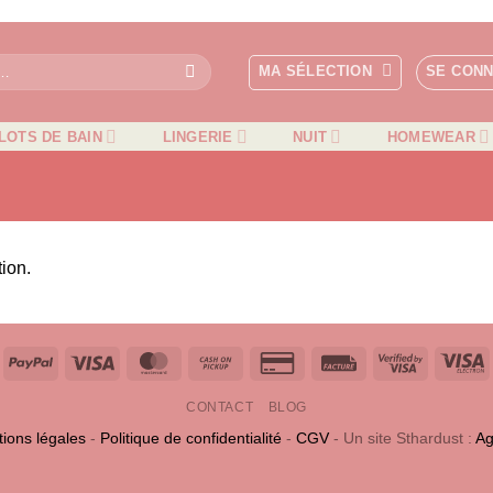
MA SÉLECTION
SE CON
LOTS DE BAIN
LINGERIE
NUIT
HOMEWEAR
ion.
PayPal
Visa
MasterCard
Cash
Credit
Facture
Visa
V
on
Card
2
E
CONTACT
BLOG
Pickup
2
ions légales
-
Politique de confidentialité
-
CGV
- Un site Sthardust :
Ag