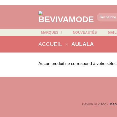
Passer
au
Recherche
contenu
pour :
MARQUES
NOUVEAUTÉS
MAIL
ACCUEIL
»
AULALA
Aucun produit ne correspond à votre sélect
Beviva © 2022 -
Ment