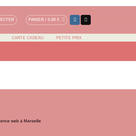
NECTER
PANIER /
0,00
€
CARTE CADEAU
PETITS PRIX
isa
lectron
ence web à Marseille