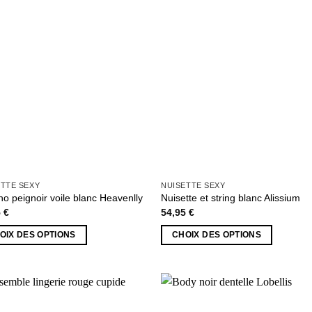
ETTE SEXY
NUISETTE SEXY
o peignoir voile blanc Heavenlly
Nuisette et string blanc Alissium
5
€
54,95
€
OIX DES OPTIONS
CHOIX DES OPTIONS
Ce
it
produit
a
eurs
plusieurs