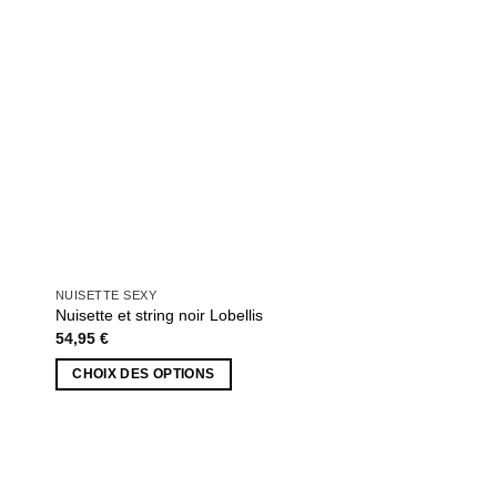
NUISETTE SEXY
Nuisette et string noir Lobellis
54,95
€
CHOIX DES OPTIONS
Ce
produit
a
plusieurs