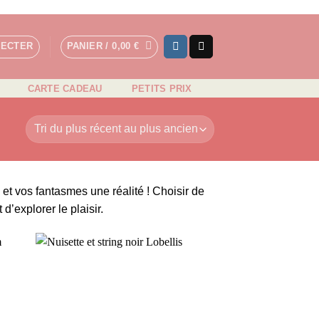
NECTER
PANIER /
0,00
€
CARTE CADEAU
PETITS PRIX
 et vos fantasmes une réalité ! Choisir de
d’explorer le plaisir.
AJOUTER
À MA
N
SÉLECTION