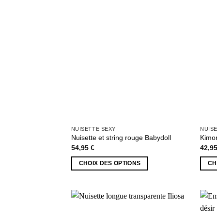
NUISETTE SEXY
NUIS
Nuisette et string rouge Babydoll
Kimon
54,95
€
42,9
CHOIX DES OPTIONS
CH
Ce
Ce
produit
produ
a
a
plusieurs
plusi