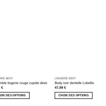
AJOUTER
AJOUTER
ions.
variations.
À MA
À MA
Les
SÉLECTION
SÉLECTIO
ns
options
ent
peuvent
être
ies
choisies
sur
la
page
du
it
produit
RIE SEXY
LINGERIE SEXY
ble lingerie rouge cupide désir
Body noir dentelle Lobellis
9
€
47,99
€
OIX DES OPTIONS
CHOIX DES OPTIONS
Ce