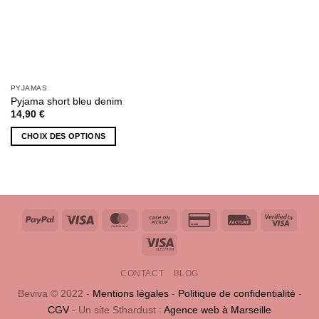
la
page
page
du
du
produit
produit
PYJAMAS
Pyjama short bleu denim
14,90
€
CHOIX DES OPTIONS
Ce
produit
a
plusieurs
variations.
PayPal
Visa
MasterCard
Cash
Credit
Facture
Visa
Les
on
Card
2
options
Visa
Pickup
2
peuvent
Electron
être
CONTACT
BLOG
choisies
Beviva © 2022 -
Mentions légales
-
Politique de confidentialité
-
sur
CGV
- Un site Sthardust :
Agence web à Marseille
la