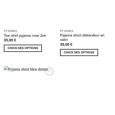
PYJAMAS
PYJAMAS
Pyjama short débardeur en
Tee-shirt pyjama rose Joe
satin
35,00
€
39,00
€
CHOIX DES OPTIONS
CHOIX DES OPTIONS
Ce
Ce
produit
produit
a
a
plusieurs
plusieurs
variations.
AJOUTER
variations.
Les
À MA
Les
options
SÉLECTION
options
peuvent
peuvent
être
être
choisies
choisies
sur
sur
la