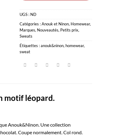
UGS :
ND
Catégories :
Anouk et Ninon
,
Homewear
,
Marques
,
Nouveautés
,
Petits prix
,
Sweats
Étiquettes :
anouk&ninon
,
homewear
,
sweat
 motif léopard.
rque Anouk&Ninon. Une collection
t chocolat. Coupe normalement. Col rond.