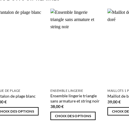
sieurs
plusieurs
ations.
variations.
Les
ions
options
AJOUTER
AJOUTER
vent
peuvent
À MA
À MA
e
être
SÉLECTION
SÉLECTION
isies
choisies
sur
la
e
page
du
duit
produit
UE DE PLAGE
ENSEMBLE LINGERIE
MAILLOTS 1 
Ensemble lingerie triangle
talon de plage blanc
Maillot de b
sans armature et string noir
,00
€
39,00
€
38,00
€
CHOIX DES OPTIONS
CHOIX DE
CHOIX DES OPTIONS
Ce
Ce
duit
produit