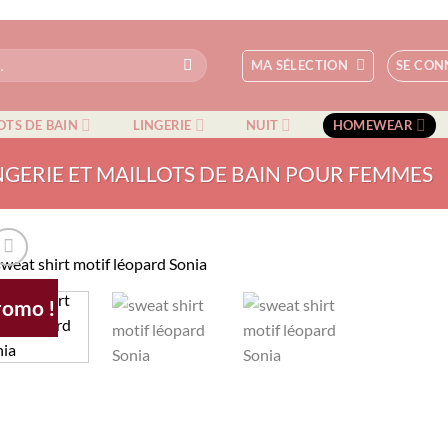
MA SÉLECTION
SE CON
OTS DE BAIN
LINGERIE
NUIT
HOMEWEAR
NGERIE ET MAILLOTS DE BAIN POUR FEMMES
romo !
AJOUTER
À MA
SÉLECTIO