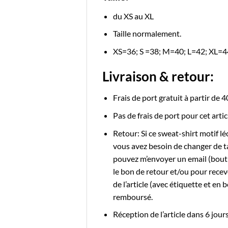
du XS au XL
Taille normalement.
XS=36; S =38; M=40; L=42; XL=4
Livraison & retour:
Frais de port gratuit à partir de 4
Pas de frais de port pour cet arti
Retour: Si ce sweat-shirt motif l
vous avez besoin de changer de tai
pouvez m’envoyer un email (bou
le bon de retour et/ou pour recevoi
de l’article (avec étiquette et e
remboursé.
Réception de l’article dans 6 jour