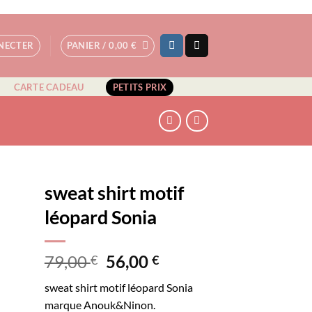
NECTER
PANIER /
0,00
€
CARTE CADEAU
PETITS PRIX
sweat shirt motif
léopard Sonia
N
Le
Le
79,00
56,00
€
€
prix
prix
sweat shirt motif léopard Sonia
initial
actuel
marque Anouk&Ninon.
était :
est :