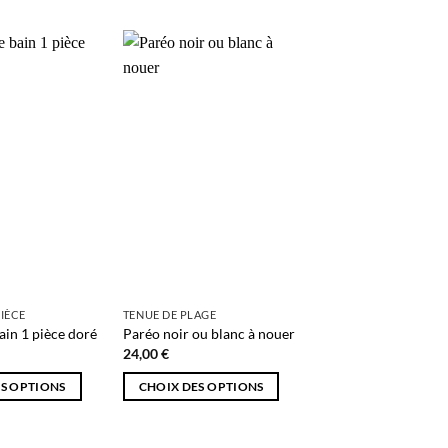
AJOUTER
AJOUTER
AJOU
À MA
À MA
À M
SÉLECTION
SÉLECTION
SÉLEC
PIÈCE
TENUE DE PLAGE
PYJAMAS
Pyjama pantalon en 
ain 1 pièce doré
Paréo noir ou blanc à nouer
noir
24,00
€
49,00
€
S OPTIONS
CHOIX DES OPTIONS
CHOIX DES OPTIO
Ce
Ce
produit