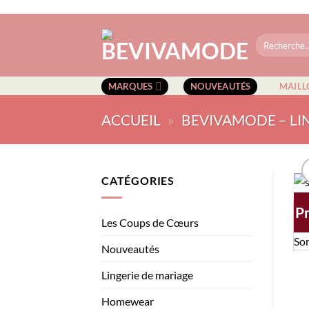
Passer
au
Recherche
contenu
pour :
MARQUES
NOUVEAUTÉS
MAILL
ACCUEIL
»
BEVIVAMODE – LI
CATÉGORIES
P
Les Coups de Cœurs
Nouveautés
Lingerie de mariage
Homewear