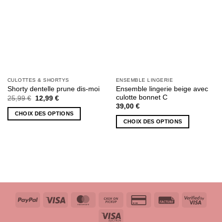
page
page
du
du
produit
produit
CULOTTES & SHORTYS
ENSEMBLE LINGERIE
Ensemble lingerie beige avec
Shorty dentelle prune dis-moi
culotte bonnet C
Le
Le
25,99
€
12,99
€
prix
prix
39,00
€
initial
actuel
CHOIX DES OPTIONS
était :
est :
CHOIX DES OPTIONS
25,99 €.
12,99 €.
Ce
Ce
produit
produit
a
a
plusieurs
plusieurs
variations.
variations.
Les
Les
options
options
peuvent
PayPal
Visa
MasterCard
Cash
Credit
Facture
Visa
peuvent
être
on
Card
2
Visa
être
choisies
Pickup
2