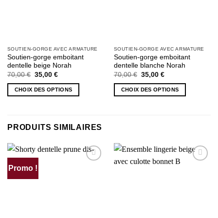
SOUTIEN-GORGE AVEC ARMATURE
SOUTIEN-GORGE AVEC ARMATURE
Soutien-gorge emboitant
Soutien-gorge emboitant
dentelle beige Norah
dentelle blanche Norah
Le
Le
Le
Le
70,00
€
35,00
€
70,00
€
35,00
€
prix
prix
prix
prix
initial
actuel
initial
actuel
CHOIX DES OPTIONS
CHOIX DES OPTIONS
était :
est :
était :
est :
70,00 €.
35,00 €.
70,00 €.
35,00 €.
Ce
Ce
produit
produit
a
a
PRODUITS SIMILAIRES
plusieurs
plusieurs
variations.
variations.
Les
Les
options
options
Promo !
AJOUTER
AJOUTER
peuvent
peuvent
À MA
À MA
être
être
SÉLECTION
SÉLECTION
choisies
choisies
sur
sur
la
la