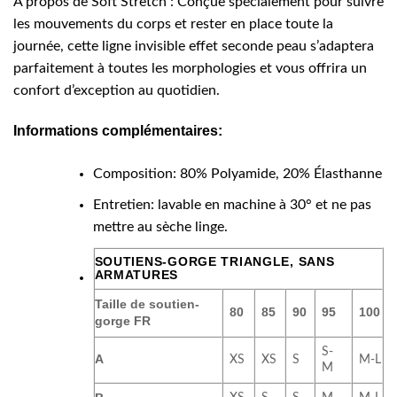
À propos de Soft Stretch : Conçue spécialement pour suivre
les mouvements du corps et rester en place toute la
journée, cette ligne invisible effet seconde peau s’adaptera
parfaitement à toutes les morphologies et vous offrira un
confort d’exception au quotidien.
Informations complémentaires:
Composition: 80% Polyamide, 20% Élasthanne
Entretien: lavable en machine à 30° et ne pas
mettre au sèche linge.
SOUTIENS-GORGE TRIANGLE, SANS
ARMATURES
Taille de soutien-
80
85
90
95
100
gorge FR
S-
A
XS
XS
S
M-L
M