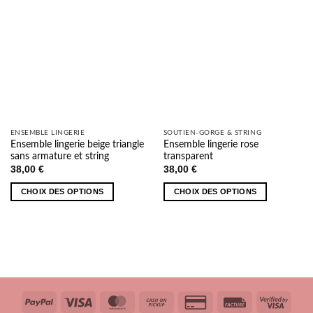
la
la
page
page
du
du
produit
produit
ENSEMBLE LINGERIE
SOUTIEN-GORGE & STRING
Ensemble lingerie beige triangle
Ensemble lingerie rose
sans armature et string
transparent
38,00
€
38,00
€
CHOIX DES OPTIONS
CHOIX DES OPTIONS
Ce
Ce
produit
produit
a
a
plusieurs
plusieurs
variations.
variations.
Les
Les
options
options
PayPal
Visa
MasterCard
Cash
Credit
Facture
Visa
peuvent
peuvent