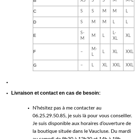
B
XS
S
S
M
M-L
C
S
S
M
M
L
D
S
M
M
L
L
S-
L-
E
M
L
XL
M
XL
M-
F
–
L
XL
XXL
L
G
–
L
XL
XXL
XXL
Livraison et contact en cas de besoin:
N’hésitez pas à me contacter au
06.25.29.50.85, je suis là pour vous conseiller.
Je suis disponible aux horaires d’ouverture de
la boutique située dans le Vaucluse. Du mardi