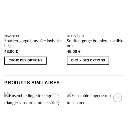
BRASSIÈRES
BRASSIÈRES
Soutien-gorge brassière invisible
Soutien-gorge brassière invisible
beige
noir
48,00
€
48,00
€
CHOIX DES OPTIONS
CHOIX DES OPTIONS
Ce
Ce
produit
produit
a
a
PRODUITS SIMILAIRES
plusieurs
plusieurs
variations.
variations.
Les
Les
options
options
AJOUTER
AJOUTER
peuvent
peuvent
À MA
À MA
être
être
SÉLECTION
SÉLECTION
choisies
choisies
sur
sur