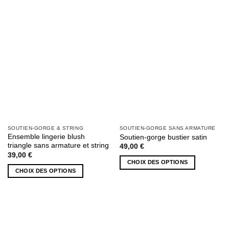
À MA
À MA
être
SÉLECTION
SÉLECTION
choisies
sur
la
page
du
produit
SOUTIEN-GORGE & STRING
SOUTIEN-GORGE SANS ARMATURE
Ensemble lingerie blush
Soutien-gorge bustier satin
triangle sans armature et string
49,00
€
39,00
€
CHOIX DES OPTIONS
CHOIX DES OPTIONS
Ce
Ce
produit
produit
a
a
plusieurs
plusieurs
variations.
variations.
Les