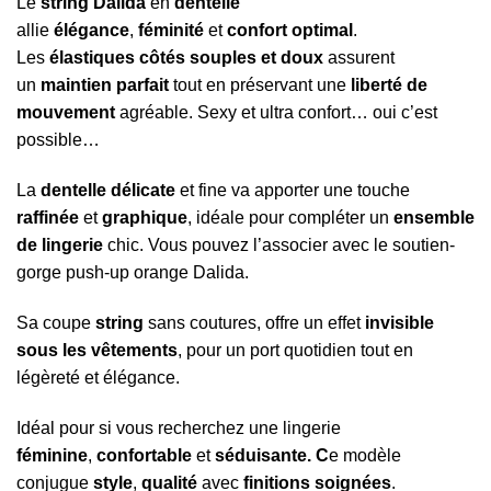
Le
string Dalida
en
dentelle
allie
élégance
,
féminité
et
confort optimal
.
Les
élastiques côtés souples et doux
assurent
un
maintien parfait
tout en préservant une
liberté de
mouvement
agréable. Sexy et ultra confort… oui c’est
possible…
La
dentelle délicate
et fine va apporter une touche
raffinée
et
graphique
, idéale pour compléter un
ensemble
de lingerie
chic. Vous pouvez l’associer avec le soutien-
gorge push-up orange Dalida.
Sa coupe
string
sans coutures, offre un effet
invisible
sous les vêtements
, pour un port quotidien tout en
légèreté et élégance.
Idéal pour si vous recherchez une lingerie
féminine
,
confortable
et
séduisante. C
e modèle
conjugue
style
,
qualité
avec
finitions soignées
.