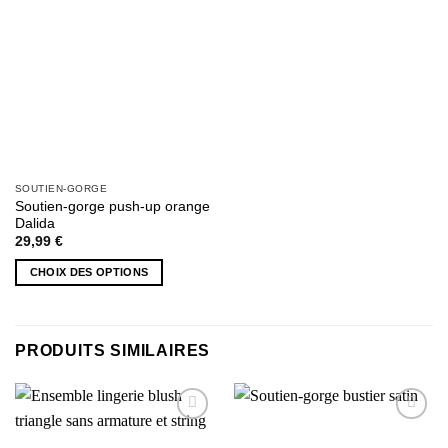
SOUTIEN-GORGE
Soutien-gorge push-up orange
Dalida
29,99
€
CHOIX DES OPTIONS
Ce
produit
a
PRODUITS SIMILAIRES
plusieurs
variations.
Les
options
AJOUTER
AJOUTER
peuvent