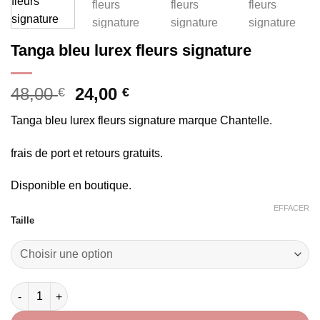
Tanga bleu lurex fleurs signature
Le
Le
48,00
24,00
€
€
prix
prix
Tanga bleu lurex fleurs signature marque Chantelle.
initial
actuel
était :
est :
frais de port et retours gratuits.
48,00 €.
24,00 €.
Disponible en boutique.
EFFACER
Taille
quantité de Tanga bleu lurex fleurs signature