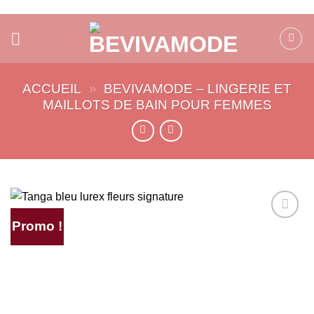
Passer
au
contenu
ACCUEIL
»
BEVIVAMODE – LINGERIE ET
MAILLOTS DE BAIN POUR FEMMES
Promo !
AJOUTER
À MA
SÉLECTION