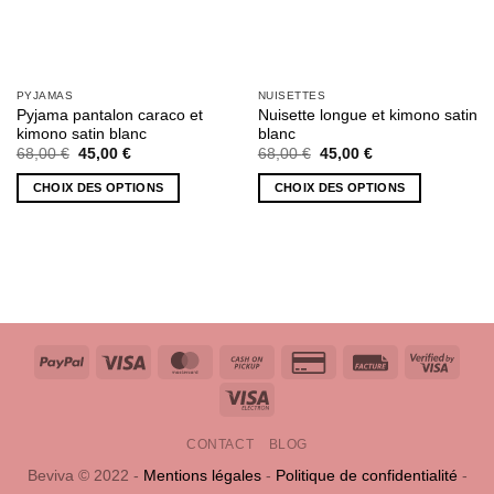
PYJAMAS
NUISETTES
Pyjama pantalon caraco et
Nuisette longue et kimono satin
kimono satin blanc
blanc
Le
Le
Le
Le
68,00
€
45,00
€
68,00
€
45,00
€
prix
prix
prix
prix
initial
actuel
initial
actuel
CHOIX DES OPTIONS
CHOIX DES OPTIONS
était :
est :
était :
est :
68,00 €.
45,00 €.
68,00 €.
45,00 €.
Ce
Ce
produit
produit
a
a
plusieurs
plusieurs
variations.
variations.
Les
Les
options
options
PayPal
Visa
MasterCard
Cash
Credit
Facture
Visa
peuvent
peuvent
on
Card
2
Visa
être
être
Pickup
2
choisies
choisies
Electron
CONTACT
BLOG
sur
sur
la
la
Beviva © 2022 -
Mentions légales
-
Politique de confidentialité
-
page
page