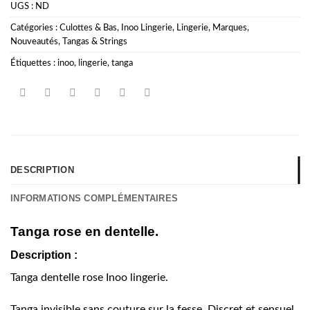
UGS :
ND
Catégories :
Culottes & Bas
,
Inoo Lingerie
,
Lingerie
,
Marques
,
Nouveautés
,
Tangas & Strings
Étiquettes :
inoo
,
lingerie
,
tanga
DESCRIPTION
INFORMATIONS COMPLÉMENTAIRES
Tanga rose en dentelle.
Description :
Tanga dentelle rose Inoo lingerie.
Tanga invisible sans couture sur la fesse. Discret et sensuel .