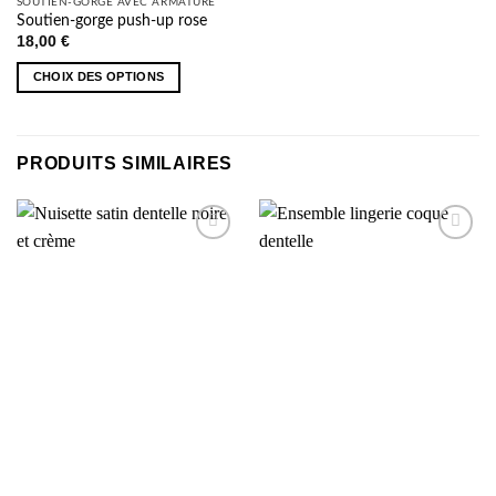
SOUTIEN-GORGE AVEC ARMATURE
Soutien-gorge push-up rose
18,00
€
CHOIX DES OPTIONS
Ce
produit
a
PRODUITS SIMILAIRES
plusieurs
variations.
Les
options
AJOUTER
AJOUTER
peuvent
À MA
À MA
être
SÉLECTION
SÉLECTION
choisies
sur
la
page
du
produit