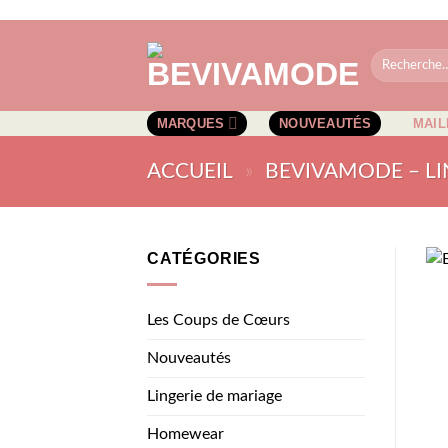
Passer
au
Recherche
contenu
pour :
MARQUES
NOUVEAUTÉS
MAIL
ACCUEIL
»
BEVIVAMODE – LI
CATÉGORIES
Les Coups de Cœurs
Nouveautés
Lingerie de mariage
Homewear