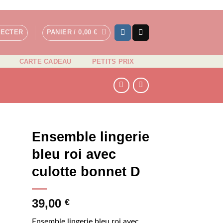
NECTER
PANIER /
0,00
€
CARTE CADEAU
PETITS PRIX
Ensemble lingerie
bleu roi avec
culotte bonnet D
N
39,00
€
Ensemble lingerie bleu roi avec