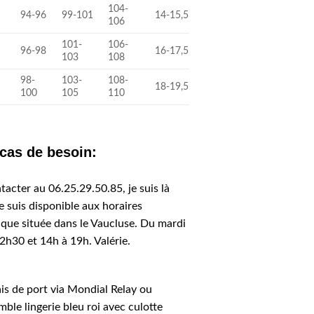
104-
94-96
99-101
14-15,5
106
101-
106-
96-98
16-17,5
103
108
98-
103-
108-
18-19,5
100
105
110
 cas de besoin:
tacter au 06.25.29.50.85, je suis là
e suis disponible aux horaires
ique située dans le Vaucluse. Du mardi
2h30 et 14h à 19h. Valérie.
ais de port via Mondial Relay ou
ble lingerie bleu roi avec culotte