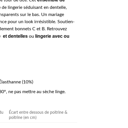
 le tour de dos. Cet
 de lingerie séduisant en dentelle,
nsparents sur le bas. Un mariage
nce pour un look irrésistible. Soutien-
alement bonnets C et B. Retrouvez
 et dentelles
lingerie avec ou
ou
Élasthanne (10%)
30°, ne pas mettre au sèche linge.
du
Écart entre dessous de poitrine &
poitrine (en cm)