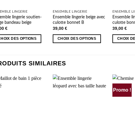
EMBLE LINGERIE
ENSEMBLE LINGERIE
ENSEMBLE LI
emble lingerie soutien-
Ensemble lingerie beige avec
Ensemble lin
ge bandeau beige
culotte bonnet B
culotte bon
,00
€
39,00
€
39,00
€
CHOIX DES OPTIONS
CHOIX DES OPTIONS
CHOIX D
Ce
Ce
duit
produit
produit
a
a
RODUITS SIMILAIRES
sieurs
plusieurs
plusieurs
ations.
variations.
variations.
Les
Les
ions
options
options
Promo !
AJOUTER
AJOUTER
vent
peuvent
peuvent
À MA
À MA
e
être
être
SÉLECTION
SÉLECTION
isies
choisies
choisies
sur
sur
la
la
e
page
page