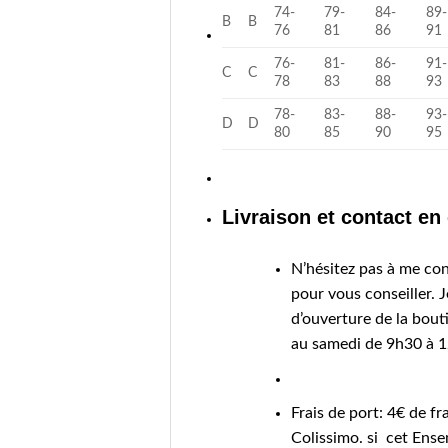
74-
79-
84-
89-
B
B
76
81
86
91
76-
81-
86-
91-
C
C
78
83
88
93
78-
83-
88-
93-
D
D
80
85
90
95
Livraison et contact en
N’hésitez pas à me con
pour vous conseiller. J
d’ouverture de la bout
au samedi de 9h30 à 1
Frais de port: 4€ de fr
Colissimo. si cet Ensem