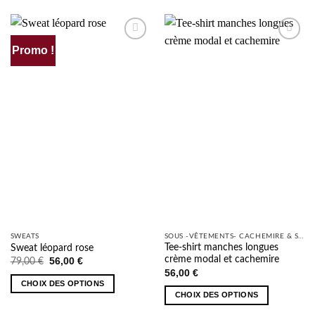
Promo !
AJOUTER
AJOUTER
À MA
À MA
SÉLECTION
SÉLECTION
SWEATS
SOUS -VÊTEMENTS- CACHEMIRE & SOIE
Tee-shirt manches longues
Sweat léopard rose
crème modal et cachemire
Le
Le
56,00
€
79,00
€
prix
prix
56,00
€
initial
actuel
CHOIX DES OPTIONS
était :
est :
CHOIX DES OPTIONS
79,00 €.
56,00 €.
Ce
Ce
produit