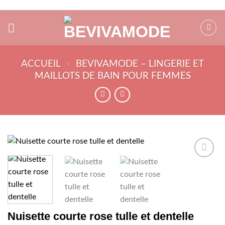
Passer
au
contenu
ACCUEIL
»
BEVIVAMODE – LINGERIE ET
MAILLOTS DE BAIN POUR FEMMES
AJOUTER
À MA
SÉLECTION
Nuisette courte rose tulle et dentelle