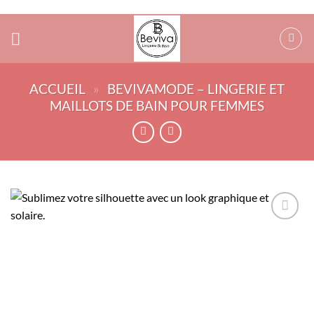
Passer
au
contenu
ACCUEIL
»
BEVIVAMODE – LINGERIE ET
MAILLOTS DE BAIN POUR FEMMES
AJOUTER
À MA
SÉLECTION