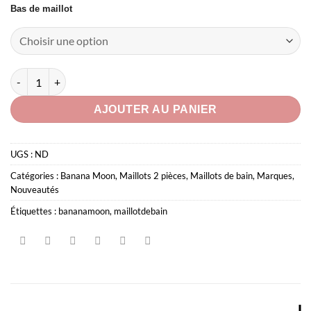
Bas de maillot
quantité de Maillot de bain deux pièces triangle Yingyang
AJOUTER AU PANIER
UGS :
ND
Catégories :
Banana Moon
,
Maillots 2 pièces
,
Maillots de bain
,
Marques
,
Nouveautés
Étiquettes :
bananamoon
,
maillotdebain