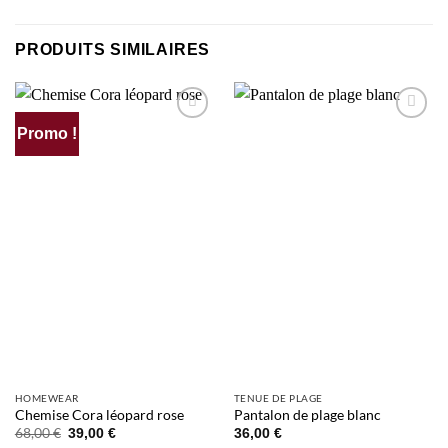
PRODUITS SIMILAIRES
Promo !
AJOUTER
AJOUTER
À MA
À MA
SÉLECTION
SÉLECTION
HOMEWEAR
TENUE DE PLAGE
Chemise Cora léopard rose
Pantalon de plage blanc
Le
Le
68,00
€
39,00
€
36,00
€
prix
prix