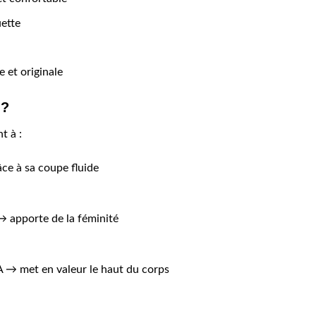
uette
 et originale
 ?
t à :
âce à sa coupe fluide
 apporte de la féminité
 → met en valeur le haut du corps