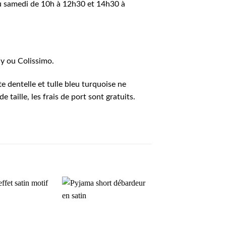
au samedi de 10h à 12h30 et 14h30 à
ay ou Colissimo.
te dentelle et tulle bleu turquoise ne
 taille, les frais de port sont gratuits.
AJOUTER
AJOUTER
AJOU
À MA
À MA
À M
SÉLECTION
SÉLECTION
SÉLECT