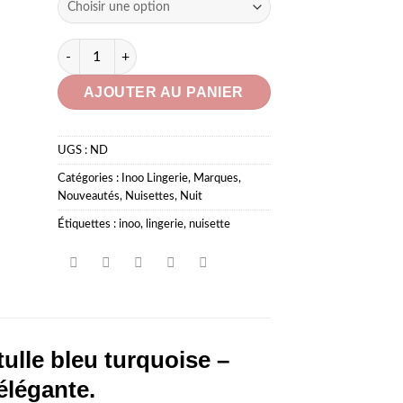
quantité de Nuisette dentelle et tulle bleu turquoise
AJOUTER AU PANIER
UGS :
ND
Catégories :
Inoo Lingerie
,
Marques
,
Nouveautés
,
Nuisettes
,
Nuit
Étiquettes :
inoo
,
lingerie
,
nuisette
tulle bleu turquoise –
 élégante.