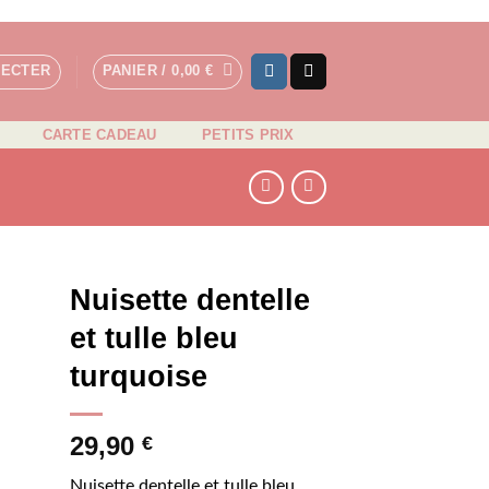
NECTER
PANIER /
0,00
€
CARTE CADEAU
PETITS PRIX
Nuisette dentelle
et tulle bleu
turquoise
N
29,90
€
Nuisette dentelle et tulle bleu