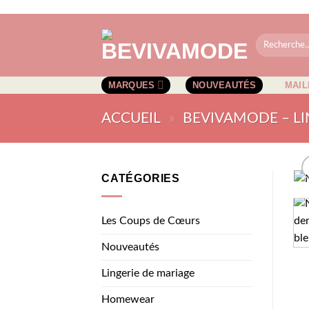
Passer
au
Recherche
contenu
pour :
MARQUES
NOUVEAUTÉS
MAIL
ACCUEIL
»
BEVIVAMODE – LI
CATÉGORIES
Les Coups de Cœurs
Nouveautés
Lingerie de mariage
Homewear