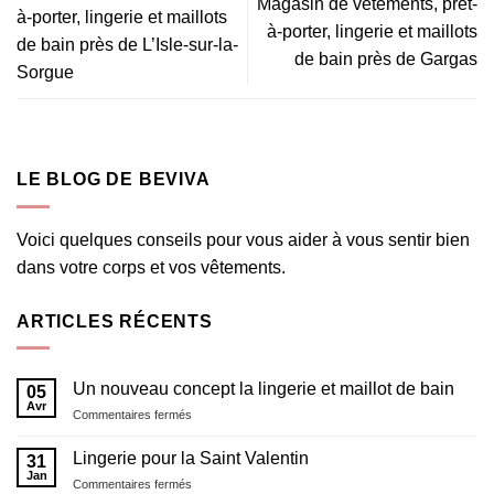
Magasin de vêtements, prêt-
à-porter, lingerie et maillots
à-porter, lingerie et maillots
de bain près de L’Isle-sur-la-
de bain près de Gargas
Sorgue
LE BLOG DE BEVIVA
Voici quelques conseils pour vous aider à vous sentir bien
dans votre corps et vos vêtements.
ARTICLES RÉCENTS
Un nouveau concept la lingerie et maillot de bain
05
Avr
sur
Commentaires fermés
Un
nouveau
Lingerie pour la Saint Valentin
31
concept
Jan
sur
Commentaires fermés
la