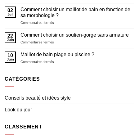
Lingerie
lingerie
pour
Comment choisir un maillot de bain en fonction de
et
02
la
Juil
maillot
sa morphologie ?
Saint
de
sur
Commentaires fermés
Valentin
bain
Comment
choisir
Comment choisir un soutien-gorge sans armature
22
un
Juin
sur
Commentaires fermés
maillot
Comment
de
choisir
Maillot de bain plage ou piscine ?
bain
10
un
Juin
en
sur
Commentaires fermés
soutien-
fonction
Maillot
gorge
de
de
sans
sa
bain
CATÉGORIES
armature
morphologie ?
plage
ou
piscine
Conseils beauté et idées style
?
Look du jour
CLASSEMENT