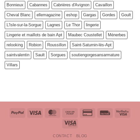
Bonnieux
Cabannes
Cabrières d'Avignon
Cavaillon
Cheval Blanc
ellemagazine
eshop
Gargas
Gordes
Goult
L'Isle-sur-la-Sorgue
Lagnes
Le Thor
lingerie
Lingerie et maillots de bain Apt
Maubec Coustellet
Ménerbes
relooking
Robion
Roussillon
Saint-Saturnin-lès-Apt
saintvalentin
Sault
Sorgues
soutiengorgesansarmature
Villars
PayPal
Visa
MasterCard
Cash
Credit
Facture
Visa
on
Card
2
Visa
Pickup
2
Electron
CONTACT
BLOG