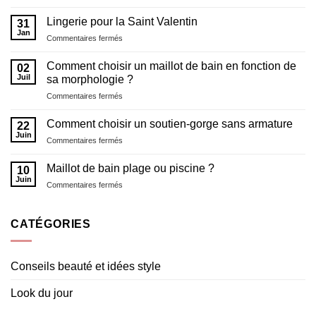
Un
nouveau
Lingerie pour la Saint Valentin
31
concept
Jan
sur
Commentaires fermés
la
Lingerie
lingerie
pour
Comment choisir un maillot de bain en fonction de
et
02
la
Juil
maillot
sa morphologie ?
Saint
de
sur
Commentaires fermés
Valentin
bain
Comment
choisir
Comment choisir un soutien-gorge sans armature
22
un
Juin
sur
Commentaires fermés
maillot
Comment
de
choisir
Maillot de bain plage ou piscine ?
bain
10
un
Juin
en
sur
Commentaires fermés
soutien-
fonction
Maillot
gorge
de
de
sans
sa
bain
CATÉGORIES
armature
morphologie ?
plage
ou
piscine
Conseils beauté et idées style
?
Look du jour