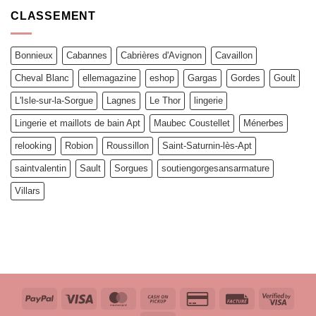
CLASSEMENT
Bonnieux
Cabannes
Cabrières d'Avignon
Cavaillon
Cheval Blanc
ellemagazine
eshop
Gargas
Gordes
Goult
L'Isle-sur-la-Sorgue
Lagnes
Le Thor
lingerie
Lingerie et maillots de bain Apt
Maubec Coustellet
Ménerbes
relooking
Robion
Roussillon
Saint-Saturnin-lès-Apt
saintvalentin
Sault
Sorgues
soutiengorgesansarmature
Villars
PayPal
Visa
MasterCard
Cash
Credit
Facture
Visa
on
Card
2