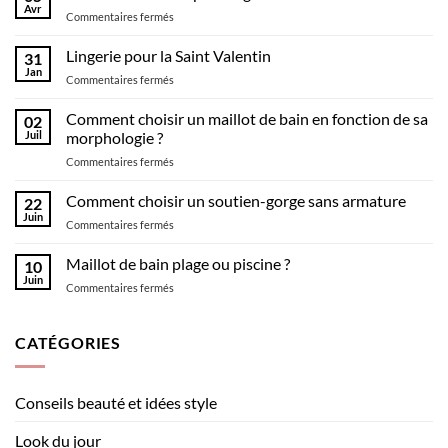
Avr
sur
Commentaires fermés
Un
nouveau
Lingerie pour la Saint Valentin
31
concept
Jan
sur
Commentaires fermés
la
Lingerie
lingerie
pour
Comment choisir un maillot de bain en fonction de sa
et
02
la
Juil
morphologie ?
maillot
Saint
de
sur
Commentaires fermés
Valentin
bain
Comment
choisir
Comment choisir un soutien-gorge sans armature
22
un
Juin
sur
Commentaires fermés
maillot
Comment
de
choisir
Maillot de bain plage ou piscine ?
bain
10
un
Juin
en
sur
Commentaires fermés
soutien-
fonction
Maillot
gorge
de
de
sans
sa
bain
CATÉGORIES
armature
morphologie ?
plage
ou
piscine
Conseils beauté et idées style
?
Look du jour