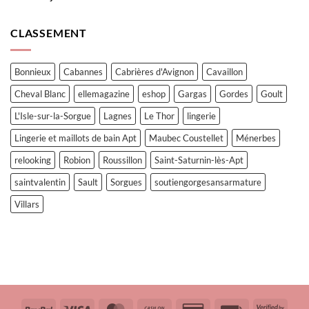
CLASSEMENT
Bonnieux
Cabannes
Cabrières d'Avignon
Cavaillon
Cheval Blanc
ellemagazine
eshop
Gargas
Gordes
Goult
L'Isle-sur-la-Sorgue
Lagnes
Le Thor
lingerie
Lingerie et maillots de bain Apt
Maubec Coustellet
Ménerbes
relooking
Robion
Roussillon
Saint-Saturnin-lès-Apt
saintvalentin
Sault
Sorgues
soutiengorgesansarmature
Villars
PayPal
Visa
MasterCard
Cash
Credit
Facture
Visa