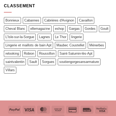
CLASSEMENT
Bonnieux
Cabannes
Cabrières d'Avignon
Cavaillon
Cheval Blanc
ellemagazine
eshop
Gargas
Gordes
Goult
L'Isle-sur-la-Sorgue
Lagnes
Le Thor
lingerie
Lingerie et maillots de bain Apt
Maubec Coustellet
Ménerbes
relooking
Robion
Roussillon
Saint-Saturnin-lès-Apt
saintvalentin
Sault
Sorgues
soutiengorgesansarmature
Villars
PayPal
Visa
MasterCard
Cash
Credit
Facture
Visa
on
Card
2