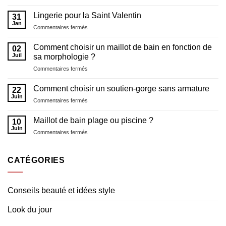
Un
nouveau
Lingerie pour la Saint Valentin
31
concept
Jan
sur
Commentaires fermés
la
Lingerie
lingerie
pour
Comment choisir un maillot de bain en fonction de
et
02
la
Juil
maillot
sa morphologie ?
Saint
de
sur
Commentaires fermés
Valentin
bain
Comment
choisir
Comment choisir un soutien-gorge sans armature
22
un
Juin
sur
Commentaires fermés
maillot
Comment
de
choisir
Maillot de bain plage ou piscine ?
bain
10
un
Juin
en
sur
Commentaires fermés
soutien-
fonction
Maillot
gorge
de
de
sans
sa
bain
CATÉGORIES
armature
morphologie ?
plage
ou
piscine
Conseils beauté et idées style
?
Look du jour